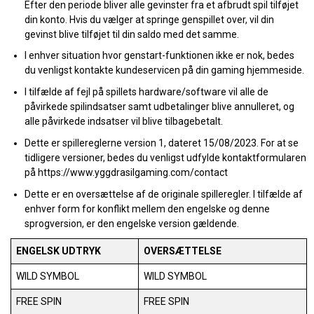
Efter den periode bliver alle gevinster fra et afbrudt spil tilføjet
din konto. Hvis du vælger at springe genspillet over, vil din
gevinst blive tilføjet til din saldo med det samme.
I enhver situation hvor genstart-funktionen ikke er nok, bedes
du venligst kontakte kundeservicen på din gaming hjemmeside.
I tilfælde af fejl på spillets hardware/software vil alle de
påvirkede spilindsatser samt udbetalinger blive annulleret, og
alle påvirkede indsatser vil blive tilbagebetalt.
Dette er spillereglerne version 1, dateret 15/08/2023. For at se
tidligere versioner, bedes du venligst udfylde kontaktformularen
på https://www.yggdrasilgaming.com/contact
Dette er en oversættelse af de originale spilleregler. I tilfælde af
enhver form for konflikt mellem den engelske og denne
sprogversion, er den engelske version gældende.
ENGELSK UDTRYK
OVERSÆTTELSE
WILD SYMBOL
WILD SYMBOL
FREE SPIN
FREE SPIN