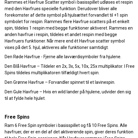
Rammes et Havfrue Scatter symbol i basisspillet udløses et respin
med den Havfrues specielle funktion. Derudover bliver alle
forekomster af dette symbol på hjulsættet forvandlet til +1 spin
symbolet for respin. Rammes flere Havfrue scatters på et enkelt
spin, tildeles 1 respin med begge funktioner aktiveret. Rammes en
anden havfrue i respin, tildeles et andet respin med begge
Havfruers funktioner. Når mere end ét Havfrue scatter symbol
vises på det 5. hjul, aktiveres alle funktioner samtidigt.
Den Røde Havfrue - Fjerne alle lavværdisymboler fra hjulene.
Den Blå Havfrue – Tildeler en 2x, 3x, 5x, 10x, 25x multiplikator. I Free
Spins tildeles multiplikatoren tilfældigt hvert spin.
Den Grønne Havfrue – Forvandler spinnet til et lavinespin.
Den Gule Havfrue – Hvis en wild lander på hjulene, udvider den sig
til at fylde hele hjulet.
Free Spins
Ram 6 Free Spin symboler i basisspillet og få 10 Free Spins. Alle
havfruer, der er en del af det aktiverende spin, giver deres funktion