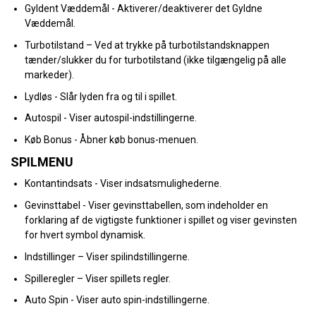
Gyldent Væddemål - Aktiverer/deaktiverer det Gyldne
Væddemål.
Turbotilstand – Ved at trykke på turbotilstandsknappen
tænder/slukker du for turbotilstand (ikke tilgængelig på alle
markeder).
Lydløs - Slår lyden fra og til i spillet.
Autospil - Viser autospil-indstillingerne.
Køb Bonus - Åbner køb bonus-menuen.
SPILMENU
Kontantindsats - Viser indsatsmulighederne.
Gevinsttabel - Viser gevinsttabellen, som indeholder en
forklaring af de vigtigste funktioner i spillet og viser gevinsten
for hvert symbol dynamisk.
Indstillinger – Viser spilindstillingerne.
Spilleregler – Viser spillets regler.
Auto Spin - Viser auto spin-indstillingerne.