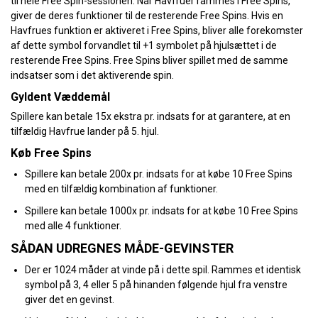
til hele Free Spin-sessionen. Når Havfruer rammes i Free Spins,
giver de deres funktioner til de resterende Free Spins. Hvis en
Havfrues funktion er aktiveret i Free Spins, bliver alle forekomster
af dette symbol forvandlet til +1 symbolet på hjulsættet i de
resterende Free Spins. Free Spins bliver spillet med de samme
indsatser som i det aktiverende spin.
Gyldent Væddemål
Spillere kan betale 15x ekstra pr. indsats for at garantere, at en
tilfældig Havfrue lander på 5. hjul.
Køb Free Spins
Spillere kan betale 200x pr. indsats for at købe 10 Free Spins
med en tilfældig kombination af funktioner.
Spillere kan betale 1000x pr. indsats for at købe 10 Free Spins
med alle 4 funktioner.
SÅDAN UDREGNES MÅDE-GEVINSTER
Der er 1024 måder at vinde på i dette spil. Rammes et identisk
symbol på 3, 4 eller 5 på hinanden følgende hjul fra venstre
giver det en gevinst.