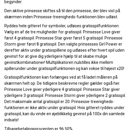
begynder.
Den aktive prinsesse skiftes så til den prinsesse, der blev vist på
skærmen inden Prinsesse-treenigheds-funktionen blev udløst.
Ryddes hele gitteret for symboler, udløses gratisspilfunktionen.
Vælg en af de tre muligheder for gratisspil. Prinsesse Love giver
først 4 gratisspil. Prinsesse Star giver først 5 gratisspil. Prinsesse
Storm giver først 8 gratisspil. Den valgte prinsesses Girl Power er
derefter aktiv under gratisspillene og udløses efter hvert spil uden
gevinst for at give dig yderligere hjælp til at skabe mulige
gevinstkombinationer! Multiplikatoren nulstilles ikke mellem
spillerunder under gratisspilfunktionen og kan vokse til højest x20!
Gratisspilfunktionen kan forlænges ved at få ladet måleren på
skærmen helt op. De tidligere beskrevne regler gælder også her.
Prinsesse Love giver yderligere 4 gratisspil. Prinsesse Star giver
yderligere 3 gratisspil. Prinsesse Storm giver yderligere 2 gratisspil.
Det maksimale antal gratisspil er 20. Prinsesse-treenigheds-
funktionen er ikke aktiv under gratisspil. Hvis gitteret ryddes under
gratisspil, kan du vinde en øjeblikkelig gevinst på 100x din samlede
indsats!
Tilbagebetalingsprocenten er 96.50%.