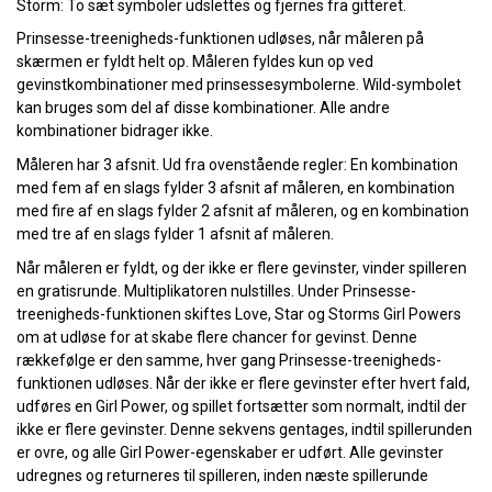
Storm: To sæt symboler udslettes og fjernes fra gitteret.
Prinsesse-treenigheds-funktionen udløses, når måleren på
skærmen er fyldt helt op. Måleren fyldes kun op ved
gevinstkombinationer med prinsessesymbolerne. Wild-symbolet
kan bruges som del af disse kombinationer. Alle andre
kombinationer bidrager ikke.
Måleren har 3 afsnit. Ud fra ovenstående regler: En kombination
med fem af en slags fylder 3 afsnit af måleren, en kombination
med fire af en slags fylder 2 afsnit af måleren, og en kombination
med tre af en slags fylder 1 afsnit af måleren.
Når måleren er fyldt, og der ikke er flere gevinster, vinder spilleren
en gratisrunde. Multiplikatoren nulstilles. Under Prinsesse-
treenigheds-funktionen skiftes Love, Star og Storms Girl Powers
om at udløse for at skabe flere chancer for gevinst. Denne
rækkefølge er den samme, hver gang Prinsesse-treenigheds-
funktionen udløses. Når der ikke er flere gevinster efter hvert fald,
udføres en Girl Power, og spillet fortsætter som normalt, indtil der
ikke er flere gevinster. Denne sekvens gentages, indtil spillerunden
er ovre, og alle Girl Power-egenskaber er udført. Alle gevinster
udregnes og returneres til spilleren, inden næste spillerunde