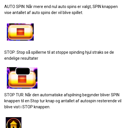
AUTO SPIN: Når mere end nul auto spins er valgt, SPIN knappen
vise antallet af auto spins der vil blive spillet.
STOP: Stop så spillerne til at stoppe spinding hjul straks se de
endelige resultater
STOP TUR: Når den automatiske afspilning begynder bliver SPIN
knappen til en Stop tur knap og antallet af autospin resterende vil
blive vist i STOP knappen.