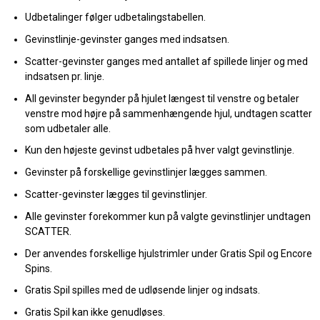
Udbetalinger følger udbetalingstabellen.
Gevinstlinje-gevinster ganges med indsatsen.
Scatter-gevinster ganges med antallet af spillede linjer og med
indsatsen pr. linje.
All gevinster begynder på hjulet længest til venstre og betaler
venstre mod højre på sammenhængende hjul, undtagen scatter
som udbetaler alle.
Kun den højeste gevinst udbetales på hver valgt gevinstlinje.
Gevinster på forskellige gevinstlinjer lægges sammen.
Scatter-gevinster lægges til gevinstlinjer.
Alle gevinster forekommer kun på valgte gevinstlinjer undtagen
SCATTER.
Der anvendes forskellige hjulstrimler under Gratis Spil og Encore
Spins.
Gratis Spil spilles med de udløsende linjer og indsats.
Gratis Spil kan ikke genudløses.