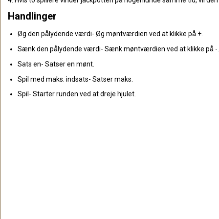
4. Hvis to spillere vinder jackpotten på nogenlunde samme tid, vil 
Handlinger
Øg den pålydende værdi- Øg møntværdien ved at klikke på +.
Sænk den pålydende værdi- Sænk møntværdien ved at klikke på -.
Sats en- Satser en mønt.
Spil med maks. indsats- Satser maks.
Spil- Starter runden ved at dreje hjulet.