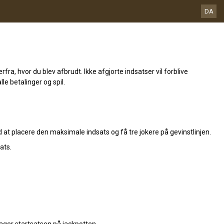
DA
erfra, hvor du blev afbrudt. Ikke afgjorte indsatser vil forblive
lle betalinger og spil.
at placere den maksimale indsats og få tre jokere på gevinstlinjen.
ats.