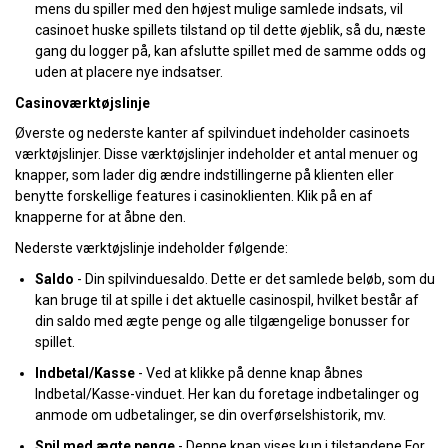
mens du spiller med den højest mulige samlede indsats, vil
casinoet huske spillets tilstand op til dette øjeblik, så du, næste
gang du logger på, kan afslutte spillet med de samme odds og
uden at placere nye indsatser.
Casinoværktøjslinje
Øverste og nederste kanter af spilvinduet indeholder casinoets
værktøjslinjer. Disse værktøjslinjer indeholder et antal menuer og
knapper, som lader dig ændre indstillingerne på klienten eller
benytte forskellige features i casinoklienten. Klik på en af
knapperne for at åbne den.
Nederste værktøjslinje indeholder følgende:
Saldo
- Din spilvinduesaldo. Dette er det samlede beløb, som du
kan bruge til at spille i det aktuelle casinospil, hvilket består af
din saldo med ægte penge og alle tilgængelige bonusser for
spillet.
Indbetal/Kasse
- Ved at klikke på denne knap åbnes
Indbetal/Kasse-vinduet. Her kan du foretage indbetalinger og
anmode om udbetalinger, se din overførselshistorik, mv.
Spil med ægte penge
- Denne knap vises kun i tilstandene For