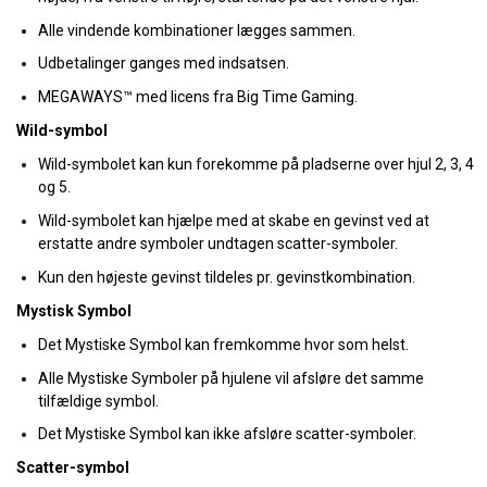
Alle vindende kombinationer lægges sammen.
Udbetalinger ganges med indsatsen.
MEGAWAYS™ med licens fra Big Time Gaming.
Wild-symbol
Wild-symbolet kan kun forekomme på pladserne over hjul 2, 3, 4
og 5.
Wild-symbolet kan hjælpe med at skabe en gevinst ved at
erstatte andre symboler undtagen scatter-symboler.
Kun den højeste gevinst tildeles pr. gevinstkombination.
Mystisk Symbol
Det Mystiske Symbol kan fremkomme hvor som helst.
Alle Mystiske Symboler på hjulene vil afsløre det samme
tilfældige symbol.
Det Mystiske Symbol kan ikke afsløre scatter-symboler.
Scatter-symbol