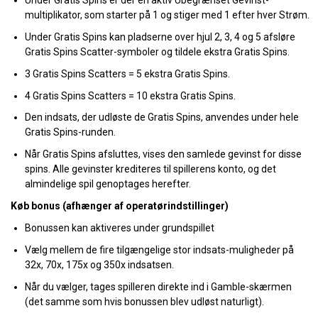
Under Gratis Spins er der en aktiv Ubegrænset Gevinst-
multiplikator, som starter på 1 og stiger med 1 efter hver Strøm.
Under Gratis Spins kan pladserne over hjul 2, 3, 4 og 5 afsløre
Gratis Spins Scatter-symboler og tildele ekstra Gratis Spins.
3 Gratis Spins Scatters = 5 ekstra Gratis Spins.
4 Gratis Spins Scatters = 10 ekstra Gratis Spins.
Den indsats, der udløste de Gratis Spins, anvendes under hele
Gratis Spins-runden.
Når Gratis Spins afsluttes, vises den samlede gevinst for disse
spins. Alle gevinster krediteres til spillerens konto, og det
almindelige spil genoptages herefter.
Køb bonus (afhænger af operatørindstillinger)
Bonussen kan aktiveres under grundspillet
Vælg mellem de fire tilgængelige stor indsats-muligheder på
32x, 70x, 175x og 350x indsatsen.
Når du vælger, tages spilleren direkte ind i Gamble-skærmen
(det samme som hvis bonussen blev udløst naturligt).