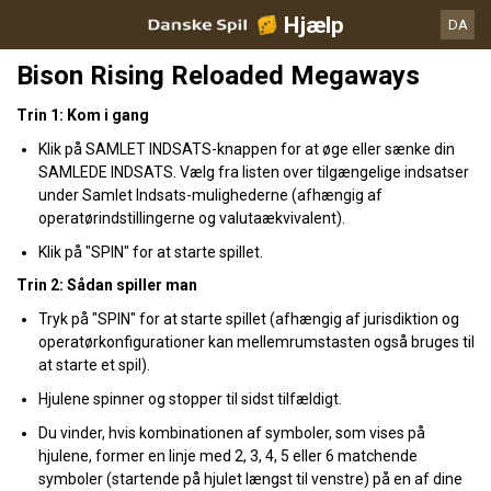
Hjælp
DA
Bison Rising Reloaded Megaways
Trin 1: Kom i gang
Klik på SAMLET INDSATS-knappen for at øge eller sænke din
SAMLEDE INDSATS. Vælg fra listen over tilgængelige indsatser
under Samlet Indsats-mulighederne (afhængig af
operatørindstillingerne og valutaækvivalent).
Klik på "SPIN" for at starte spillet.
Trin 2: Sådan spiller man
Tryk på "SPIN" for at starte spillet (afhængig af jurisdiktion og
operatørkonfigurationer kan mellemrumstasten også bruges til
at starte et spil).
Hjulene spinner og stopper til sidst tilfældigt.
Du vinder, hvis kombinationen af symboler, som vises på
hjulene, former en linje med 2, 3, 4, 5 eller 6 matchende
symboler (startende på hjulet længst til venstre) på en af dine