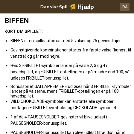
Hjælp
DA
BIFFEN
KORT OM SPILLET:
BIFFEN er en spilleautomat med 5 valser og 25 gevinstlinjer.
Gevinstgivende kombinationer starter fra første valse (længst til
venstre) og går mod højre.
Hvis 3 FRIBILLET-symboler lander på valse 2, 3 og 4 i
hovedspillet, og FRIBILLET-optællingen er på mindre end 100, så
udløses FRIBILLET-bonusspillet.
Bonusspillet GALLAPREMIERE udløses når 3 FRIBILLET-symboler
lander på valserne, mens FRIBILLET-optællingen er på 100 i
hovedspillet.
WILD CHOKOLADE-symboler kan erstatte alle symboler
undtagen FRIBILLET-symbolet og CHOKOLADE-symbolet.
1 af de 4 PAUSESNOLDER-gevinster vil blive udløst i
PAUSESNOLDER-bonusspillet.
PAUSESNOLDER-bonusspillet kan blive udløst tilfældigt når ét