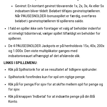
Gevinst: En kontant gevinst tilsvarende 1x, 2x, 3x, 4x eller 5x
indsatsen bliver tildelt. Beløbet tilføjes gevinstoptælleren.
Når PAUSESNOLDER-bonusspillet er færdig, overføres
beløbet i gevinstoptælleren til spillerens saldo.
I fald en spiller ikke selv foretager et valg af beholder indenfor
et rimeligt tidsinterval, vælger spillet tilfældigt en beholder for
spilleren.
De 4 PAUSESNOLDER Jackpots er på henholdsvis 15x, 40x, 200x
og 1.000x. Den viste multiplikator ganges med
indsatsniveauet afhængigt af det afslørede slik.
LINKS I SPILLEMENU:
Klik på Spilhistorik for at se resultatet af tidligere spilrunder.
Spilhistorik forefindes kun for spil om rigtige penge.
Klik på For penge/For sjov for at skifte mellem spil for penge og
for sjov.
Klik på knappen ‘Indbetal’ for at indsætte penge på din Blå
Konto.