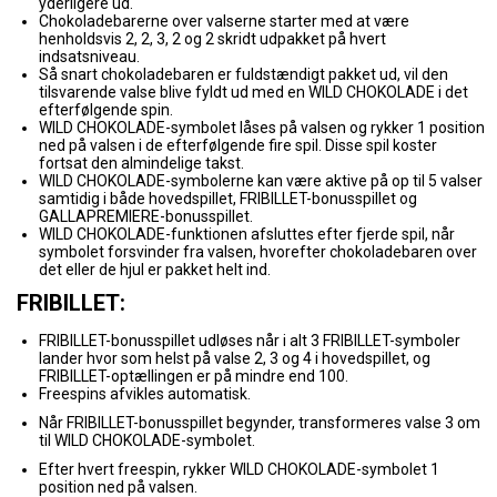
yderligere ud.
Chokoladebarerne over valserne starter med at være
henholdsvis 2, 2, 3, 2 og 2 skridt udpakket på hvert
indsatsniveau.
Så snart chokoladebaren er fuldstændigt pakket ud, vil den
tilsvarende valse blive fyldt ud med en WILD CHOKOLADE i det
efterfølgende spin.
WILD CHOKOLADE
-symbolet låses på valsen og rykker 1 position
ned på valsen i de efterfølgende fire spil. Disse spil koster
fortsat den almindelige takst.
WILD CHOKOLADE-symbolerne kan være aktive på op til 5 valser
samtidig i både hovedspillet, FRIBILLET-bonusspillet og
GALLAPREMIERE-bonusspillet.
WILD CHOKOLADE-funktionen afsluttes efter fjerde spil, når
symbolet forsvinder fra valsen, hvorefter chokoladebaren over
det eller de hjul er pakket helt ind.
FRIBILLET:
FRIBILLET-
bonusspillet udløses når i alt 3 FRIBILLET-symboler
lander hvor som helst på valse 2, 3 og 4 i hovedspillet, og
FRIBILLET-optællingen er på mindre end 100.
Freespins afvikles automatisk.
Når FRIBILLET-bonusspillet begynder, transformeres valse 3 om
til WILD CHOKOLADE-symbolet.
Efter hvert freespin, rykker WILD CHOKOLADE-symbolet 1
position ned på valsen.