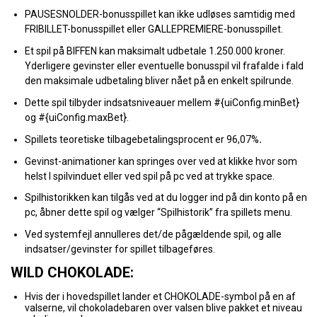
PAUSESNOLDER-bonusspillet kan ikke udløses samtidig med
FRIBILLET-bonusspillet eller GALLEPREMIERE
-bonusspillet.
Et spil på BIFFEN kan maksimalt udbetale 1.250.000 kroner.
Yderligere gevinster eller eventuelle bonusspil vil frafalde i fald
den maksimale udbetaling bliver nået på en enkelt spilrunde.
Dette spil tilbyder indsatsniveauer mellem #{uiConfig.minBet}
og #{uiConfig.maxBet}.
Spillets teoretiske tilbagebetalingsprocent er 96,07%
.
Gevinst-animationer kan springes
over ved at klikke hvor som
helst I spilvinduet eller ved spil på pc ved at trykke space.
Spilhistorikken kan tilgås ved at du logger ind på din konto på en
pc, åbner dette spil og vælger “Spilhistorik” fra spillets menu.
Ved systemfejl annulleres det/de pågældende spil, og alle
indsatser/gevinster for spillet tilbageføres.
WILD CHOKOLADE:
Hvis
der i hovedspillet lander et CHOKOLADE-symbol på en af
valserne, vil chokoladebaren over valsen blive pakket et niveau