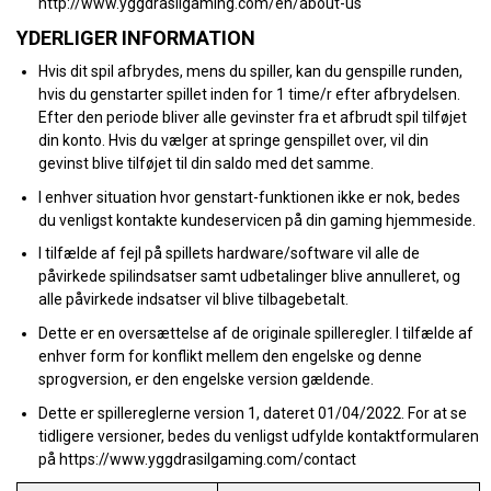
http://www.yggdrasilgaming.com/en/about-us
YDERLIGER INFORMATION
Hvis dit spil afbrydes, mens du spiller, kan du genspille runden,
hvis du genstarter spillet inden for 1 time/r efter afbrydelsen.
Efter den periode bliver alle gevinster fra et afbrudt spil tilføjet
din konto. Hvis du vælger at springe genspillet over, vil din
gevinst blive tilføjet til din saldo med det samme.
I enhver situation hvor genstart-funktionen ikke er nok, bedes
du venligst kontakte kundeservicen på din gaming hjemmeside.
I tilfælde af fejl på spillets hardware/software vil alle de
påvirkede spilindsatser samt udbetalinger blive annulleret, og
alle påvirkede indsatser vil blive tilbagebetalt.
Dette er en oversættelse af de originale spilleregler. I tilfælde af
enhver form for konflikt mellem den engelske og denne
sprogversion, er den engelske version gældende.
Dette er spillereglerne version 1, dateret 01/04/2022. For at se
tidligere versioner, bedes du venligst udfylde kontaktformularen
på https://www.yggdrasilgaming.com/contact