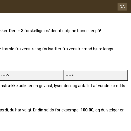
DA
ker. Der er 3 forskellige måder at optjene bonusser på!
te tromle fra venstre og fortsætter fra venstre mod højre langs
---->
---->
nstrække udløser en gevinst, lyser den, og antallet af vundne credits
værdi, du har valgt. Er din saldo for eksempel
100,00,
og du vælger en