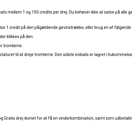
ts mellem 1 og 150 credits per drej. Du behøver ikke at satse på alle ge
atse 1 credit på den pågældende gevinstrække, eller brug en af følgende
der klikkes på den.
er tromlerne.
uret til at dreje tromlerne. Den sidste indsats er lagret i hukommelsen
g Gratis drej-ikonet for at få en vinderkombination, samt som udbetaling f