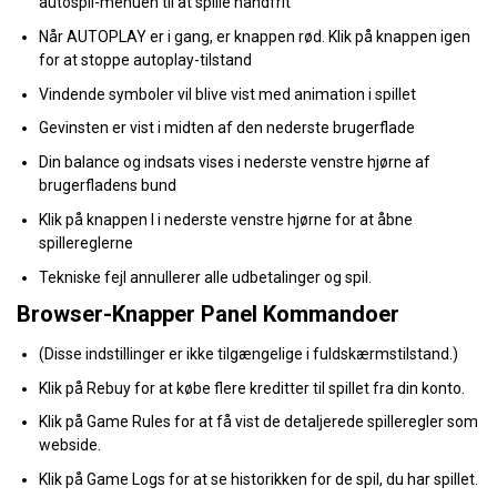
autospil-menuen til at spille håndfrit
Når AUTOPLAY er i gang, er knappen rød. Klik på knappen igen
for at stoppe autoplay-tilstand
Vindende symboler vil blive vist med animation i spillet
Gevinsten er vist i midten af den nederste brugerflade
Din balance og indsats vises i nederste venstre hjørne af
brugerfladens bund
Klik på knappen I i nederste venstre hjørne for at åbne
spillereglerne
Tekniske fejl annullerer alle udbetalinger og spil.
Browser-Knapper Panel Kommandoer
(Disse indstillinger er ikke tilgængelige i fuldskærmstilstand.)
Klik på Rebuy for at købe flere kreditter til spillet fra din konto.
Klik på Game Rules for at få vist de detaljerede spilleregler som
webside.
Klik på Game Logs for at se historikken for de spil, du har spillet.