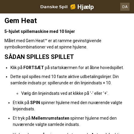
Hjælp
DA
Gem Heat
5-hjulet spillemaskine med 10 linjer
Målet med Gem Heat™ er at ramme gevinstgivende
symbolkombinationer ved at spinne hjulene.
SÅDAN SPILLES SPILLET
Klik på
FORTSÆT
på startskærmen for at åbne hovedspillet.
Dette spil spilles med 10 faste aktive udbetalingslinjer. Din
samlede indsats pr. spillerunde er din linjeindsats × 10.
Vælg din linjeindsats ved at klikke på '-' eller '+'.
Et klik på
SPIN
spinner hjulene med den nuværende valgte
linjeindsats.
Et tryk på
Mellemrumstasten
spinner hjulene med den
nuværende valgte samlede indsats.