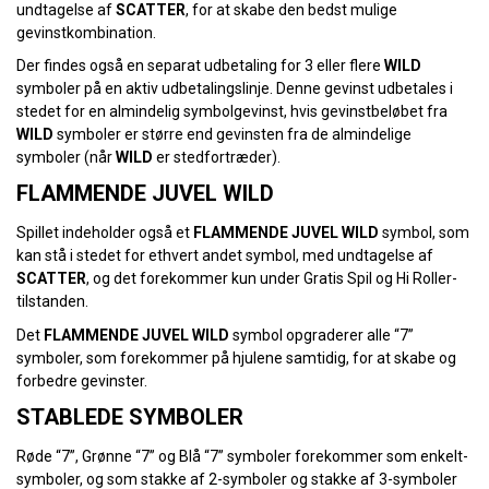
undtagelse af
SCATTER
, for at skabe den bedst mulige
gevinstkombination.
Der findes også en separat udbetaling for 3 eller flere
WILD
symboler på en aktiv udbetalingslinje. Denne gevinst udbetales i
stedet for en almindelig symbolgevinst, hvis gevinstbeløbet fra
WILD
symboler er større end gevinsten fra de almindelige
symboler (når
WILD
er stedfortræder).
FLAMMENDE JUVEL WILD
Spillet indeholder også et
FLAMMENDE JUVEL WILD
symbol, som
kan stå i stedet for ethvert andet symbol, med undtagelse af
SCATTER
, og det forekommer kun under Gratis Spil og Hi Roller-
tilstanden.
Det
FLAMMENDE JUVEL WILD
symbol opgraderer alle “7”
symboler, som forekommer på hjulene samtidig, for at skabe og
forbedre gevinster.
STABLEDE SYMBOLER
Røde “7”, Grønne “7” og Blå “7” symboler forekommer som enkelt-
symboler, og som stakke af 2-symboler og stakke af 3-symboler