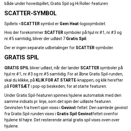
både under hovedspillet, Gratis Spil og Hi Roller-featuren.
SCATTER-SYMBOL
Spillets <
SCATTER
symbol er
Gem Heat
-logosymbolet.
Hvis der forekommer
SCATTER
symboler på hjul nr.#1, nr.#3 og
nr.#5 samtidig, bliver der udløst 7
Gratis Spil
.
Der er ingen separate udbetalinger for
SCATTER
-symboler.
GRATIS SPIL
GRATIS SPIL
bliver udløst, når der lander
SCATTER
symboler på
hjul nr.#1, nr.#3 og nr.#5 samtidig. For at åbne Gratis Spil-runden,
skal du klikke, på
KLIK FOR AT STARTE
-knappen, og klik herefter
på
FORTSÆT
i pop-op beskeden, for at starte featuren.
Under Gratis Spil-featuren spinnes hjulene automatisk med den
samme indsats pr. linje, som det spin der udløste featuren.
Gevinsten fra hvert spin vises i
Gevinst
-feltet. Den samlede gevinst
fra Gratis Spil-runden vises i
Gratis Spil Gevinst
feltet ovenfor
hjulene til højre. Det resterende antal gratis spil vises oven over
hjulene.