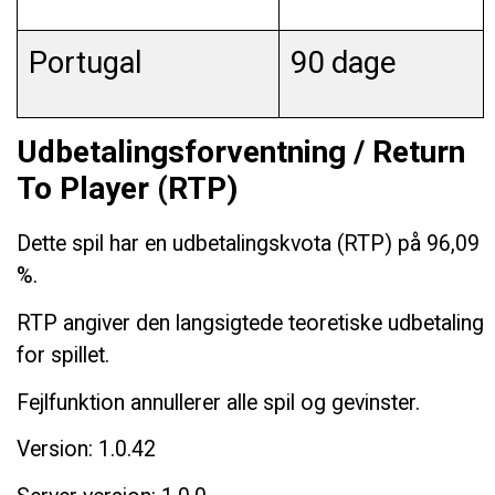
Portugal
90 dage
Udbetalingsforventning / Return
To Player (RTP)
Dette spil har en udbetalingskvota (RTP) på 96,09
%.
RTP angiver den langsigtede teoretiske udbetaling
for spillet.
Fejlfunktion annullerer alle spil og gevinster.
Version: 1.0.42