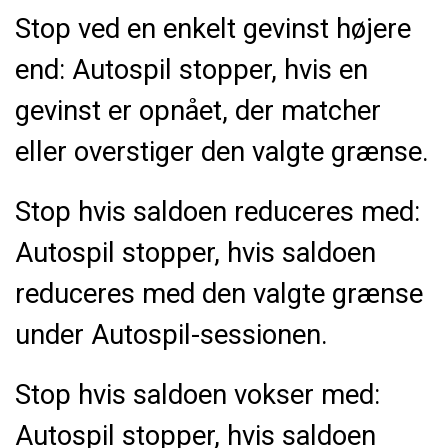
Stop ved en enkelt gevinst højere
end: Autospil stopper, hvis en
gevinst er opnået, der matcher
eller overstiger den valgte grænse.
Stop hvis saldoen reduceres med:
Autospil stopper, hvis saldoen
reduceres med den valgte grænse
under Autospil-sessionen.
Stop hvis saldoen vokser med:
Autospil stopper, hvis saldoen