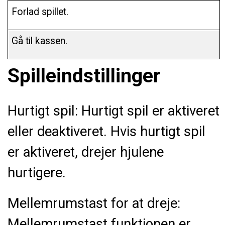
Forlad spillet.
Gå til kassen.
Spilleindstillinger
Hurtigt spil: Hurtigt spil er aktiveret
eller deaktiveret. Hvis hurtigt spil
er aktiveret, drejer hjulene
hurtigere.
Mellemrumstast for at dreje:
Mellemrumstast funktionen er