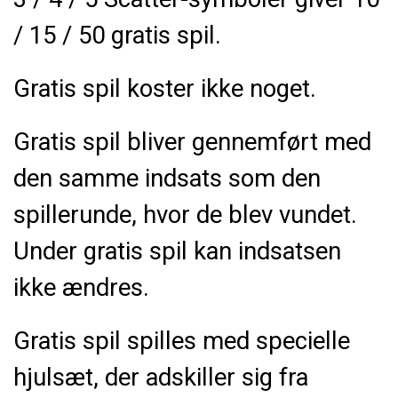
/ 15 / 50 gratis spil.
Gratis spil koster ikke noget.
Gratis spil bliver gennemført med
den samme indsats som den
spillerunde, hvor de blev vundet.
Under gratis spil kan indsatsen
ikke ændres.
Gratis spil spilles med specielle
hjulsæt, der adskiller sig fra