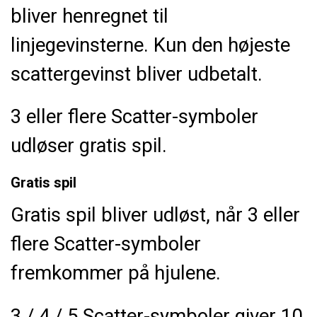
bliver henregnet til
linjegevinsterne. Kun den højeste
scattergevinst bliver udbetalt.
3 eller flere Scatter-symboler
udløser gratis spil.
Gratis spil
Gratis spil bliver udløst, når 3 eller
flere Scatter-symboler
fremkommer på hjulene.
3 / 4 / 5 Scatter-symboler giver 10