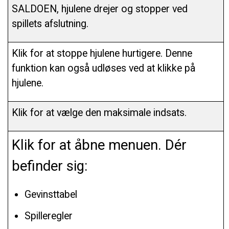
SALDOEN, hjulene drejer og stopper ved
spillets afslutning.
Klik for at stoppe hjulene hurtigere. Denne
funktion kan også udløses ved at klikke på
hjulene.
Klik for at vælge den maksimale indsats.
Klik for at åbne menuen. Dér
befinder sig:
Gevinsttabel
Spilleregler