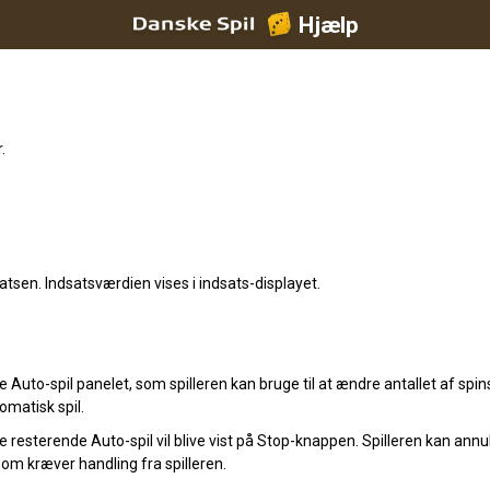
Hjælp
.
atsen. Indsatsværdien vises i indsats-displayet.
se Auto-spil panelet, som spilleren kan bruge til at ændre antallet af sp
omatisk spil.
. De resterende Auto-spil vil blive vist på Stop-knappen. Spilleren kan an
som kræver handling fra spilleren.