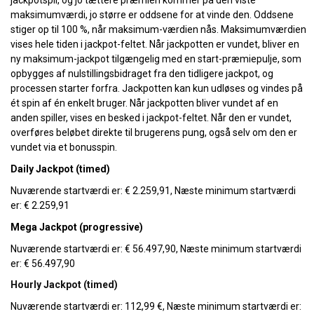
jackpotspil, og jo tættere præmien kommer på den viste
maksimumværdi, jo større er oddsene for at vinde den. Oddsene
stiger op til 100 %, når maksimum-værdien nås. Maksimumværdien
vises hele tiden i jackpot-feltet. Når jackpotten er vundet, bliver en
ny maksimum-jackpot tilgængelig med en start-præmiepulje, som
opbygges af nulstillingsbidraget fra den tidligere jackpot, og
processen starter forfra. Jackpotten kan kun udløses og vindes på
ét spin af én enkelt bruger. Når jackpotten bliver vundet af en
anden spiller, vises en besked i jackpot-feltet. Når den er vundet,
overføres beløbet direkte til brugerens pung, også selv om den er
vundet via et bonusspin.
Daily Jackpot (timed)
Nuværende startværdi er: € 2.259,91, Næste minimum startværdi
er: € 2.259,91
Mega Jackpot (progressive)
Nuværende startværdi er: € 56.497,90, Næste minimum startværdi
er: € 56.497,90
Hourly Jackpot (timed)
Nuværende startværdi er: 112,99 €, Næste minimum startværdi er: