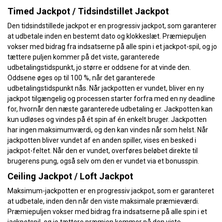
Timed Jackpot / Tidsindstillet Jackpot
Den tidsindstillede jackpot er en progressiv jackpot, som garanterer
at udbetale inden en bestemt dato og klokkeslæt. Præmiepuljen
vokser med bidrag fra indsatserne på alle spin i et jackpot-spil, og jo
tættere puljen kommer på det viste, garanterede
udbetalingstidspunkt, jo større er oddsene for at vinde den.
Oddsene øges op til 100 %, når det garanterede
udbetalingstidspunkt nås. Når jackpotten er vundet, bliver en ny
jackpot tilgængelig og processen starter forfra med en ny deadline
for, hvornår den næste garanterede udbetaling er. Jackpotten kan
kun udløses og vindes på ét spin af én enkelt bruger. Jackpotten
har ingen maksimumværdi, og den kan vindes når som helst. Når
jackpotten bliver vundet af en anden spiller, vises en besked i
jackpot-feltet. Når den er vundet, overføres beløbet direkte til
brugerens pung, også selv om den er vundet via et bonusspin.
Ceiling Jackpot / Loft Jackpot
Maksimum-jackpotten er en progressiv jackpot, som er garanteret
at udbetale, inden den når den viste maksimale præmieværdi.
Præmiepuljen vokser med bidrag fra indsatserne på alle spin i et