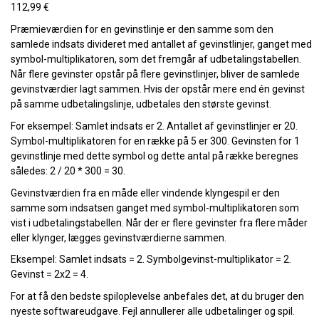
112,99 €
Præmieværdien for en gevinstlinje er den samme som den
samlede indsats divideret med antallet af gevinstlinjer, ganget med
symbol-multiplikatoren, som det fremgår af udbetalingstabellen.
Når flere gevinster opstår på flere gevinstlinjer, bliver de samlede
gevinstværdier lagt sammen. Hvis der opstår mere end én gevinst
på samme udbetalingslinje, udbetales den største gevinst.
For eksempel: Samlet indsats er 2. Antallet af gevinstlinjer er 20.
Symbol-multiplikatoren for en række på 5 er 300. Gevinsten for 1
gevinstlinje med dette symbol og dette antal på række beregnes
således: 2 / 20 * 300 = 30.
Gevinstværdien fra en måde eller vindende klyngespil er den
samme som indsatsen ganget med symbol-multiplikatoren som
vist i udbetalingstabellen. Når der er flere gevinster fra flere måder
eller klynger, lægges gevinstværdierne sammen.
Eksempel: Samlet indsats = 2. Symbolgevinst-multiplikator = 2.
Gevinst = 2x2 = 4.
For at få den bedste spiloplevelse anbefales det, at du bruger den
nyeste softwareudgave. Fejl annullerer alle udbetalinger og spil.