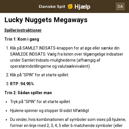
Hjælp
DA
Lucky Nuggets Megaways
Spillerinstruktioner
Trin 1: Kom i gang
Klik på SAMLET INDSATS-knappen for at øge eller sænke din
SAMLEDE INDSATS. Vælg fra listen over tilgængelige indsatser
under Samlet Indsats-mulighederne (afhængig af
operatørindstillingerne og valutaækvivalent).
Klik på "SPIN" for at starte spillet.
RTP :94.95%
Trin 2: Sådan spiller man
Tryk på "SPIN" for at starte spillet.
Hjulene spinner og stopper til sidst tilfældigt.
Du vinder, hvis kombinationen af symboler som vises på hjulene,
former en linje med 2, 3, 4, 5 eller 6 matchende symboler (eller