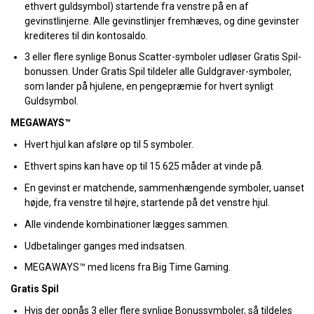
ethvert guldsymbol) startende fra venstre på en af
gevinstlinjerne. Alle gevinstlinjer fremhæves, og dine gevinster
krediteres til din kontosaldo.
3 eller flere synlige Bonus Scatter-symboler udløser Gratis Spil-
bonussen. Under Gratis Spil tildeler alle Guldgraver-symboler,
som lander på hjulene, en pengepræmie for hvert synligt
Guldsymbol.
MEGAWAYS™
Hvert hjul kan afsløre op til 5 symboler.
Ethvert spins kan have op til 15.625 måder at vinde på.
En gevinst er matchende, sammenhængende symboler, uanset
højde, fra venstre til højre, startende på det venstre hjul.
Alle vindende kombinationer lægges sammen.
Udbetalinger ganges med indsatsen.
MEGAWAYS™ med licens fra Big Time Gaming.
Gratis Spil
Hvis der opnås 3 eller flere synlige Bonussymboler, så tildeles