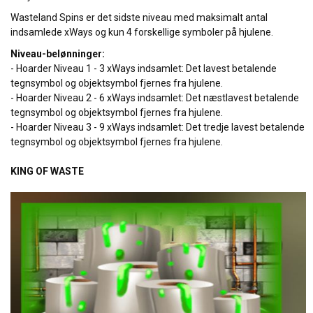
Wasteland Spins er det sidste niveau med maksimalt antal
indsamlede xWays og kun 4 forskellige symboler på hjulene.
Niveau-belønninger:
- Hoarder Niveau 1 - 3 xWays indsamlet: Det lavest betalende
tegnsymbol og objektsymbol fjernes fra hjulene.
- Hoarder Niveau 2 - 6 xWays indsamlet: Det næstlavest betalende
tegnsymbol og objektsymbol fjernes fra hjulene.
- Hoarder Niveau 3 - 9 xWays indsamlet: Det tredje lavest betalende
tegnsymbol og objektsymbol fjernes fra hjulene.
KING OF WASTE