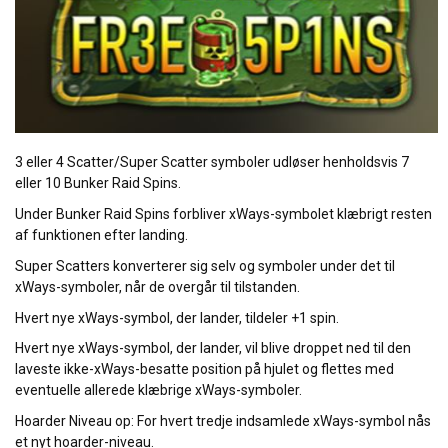
3 eller 4 Scatter/Super Scatter symboler udløser henholdsvis 7
eller 10 Bunker Raid Spins.
Under Bunker Raid Spins forbliver xWays-symbolet klæbrigt resten
af funktionen efter landing.
Super Scatters konverterer sig selv og symboler under det til
xWays-symboler, når de overgår til tilstanden.
Hvert nye xWays-symbol, der lander, tildeler +1 spin.
Hvert nye xWays-symbol, der lander, vil blive droppet ned til den
laveste ikke-xWays-besatte position på hjulet og flettes med
eventuelle allerede klæbrige xWays-symboler.
Hoarder Niveau op: For hvert tredje indsamlede xWays-symbol nås
et nyt hoarder-niveau.