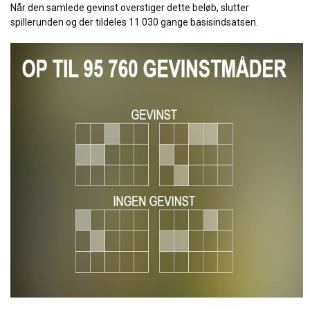
Når den samlede gevinst overstiger dette beløb, slutter
spillerunden og der tildeles 11.030 gange basisindsatsen.