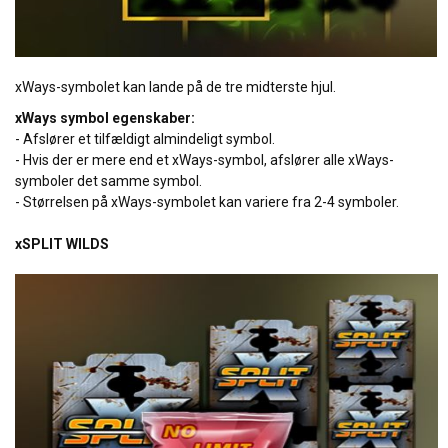
xWays-symbolet kan lande på de tre midterste hjul.
xWays symbol egenskaber:
- Afslører et tilfældigt almindeligt symbol.
- Hvis der er mere end et xWays-symbol, afslører alle xWays-
symboler det samme symbol.
- Størrelsen på xWays-symbolet kan variere fra 2-4 symboler.
xSPLIT WILDS