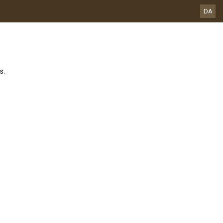
DA
s.