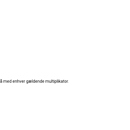
å med enhver gældende multiplikator.