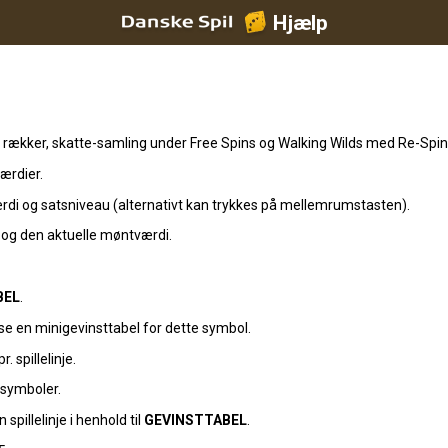
Hjælp
3 rækker, skatte-samling under Free Spins og Walking Wilds med Re-Spin
ærdier.
værdi og satsniveau (alternativt kan trykkes på mellemrumstasten).
au og den aktuelle møntværdi.
BEL
.
 se en minigevinsttabel for dette symbol.
 spillelinje.
-symboler.
pillelinje i henhold til
GEVINSTTABEL
.