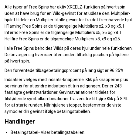
Alle typer af Free Spins har aktiv XREELZ-funktion på hvert spin
uden at have brug for en Wild-gevinst for at udløse den. Multiplier-
hjulet tildeler en Multiplier til alle gevinster fra det fremhævede hjul.
I Flaming Free Spins er de tilgængelige Multipliers x2, x3 og x5. I
Inferno Free Spins er de tilgængelige Multipliers x5, x6 og x8. I
Hellfire Free Spins er de tilgængelige Multipliers x8, x9 og x25.
I alle Free Spins beholdes Wilds på deres hjul under hele funktionen.
De bevæger sig hver især til en anden tilfældig position på hjulene
på hvert spin.
Den forventede tilbagebetalingsprocent på lang sigt er 96.25%.
Indsatser vælges med indsats-knapperne. Klik på knapperne plus
og minus for at ændre indsatsen ét trin ad gangen. Der er 243
fastlagte gevinstvariationer. Gevinstvariationer tildeles for
tilstødende symbolkombinationer fra venstre til højre Klik på SPIL
for at starte runden. Når hjulene stopper, bestemmer de viste
symboler din gevinst ifølge betalingstabellen.
Handlinger
Betalingstabel- Viser betalingstabellen.