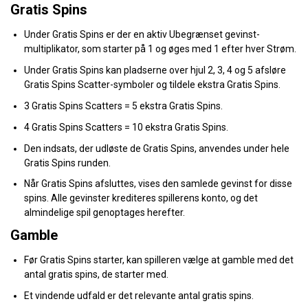
Gratis Spins
Under Gratis Spins er der en aktiv Ubegrænset gevinst-
multiplikator, som starter på 1 og øges med 1 efter hver Strøm.
Under Gratis Spins kan pladserne over hjul 2, 3, 4 og 5 afsløre
Gratis Spins Scatter-symboler og tildele ekstra Gratis Spins.
3 Gratis Spins Scatters = 5 ekstra Gratis Spins.
4 Gratis Spins Scatters = 10 ekstra Gratis Spins.
Den indsats, der udløste de Gratis Spins, anvendes under hele
Gratis Spins runden.
Når Gratis Spins afsluttes, vises den samlede gevinst for disse
spins. Alle gevinster krediteres spillerens konto, og det
almindelige spil genoptages herefter.
Gamble
Før Gratis Spins starter, kan spilleren vælge at gamble med det
antal gratis spins, de starter med.
Et vindende udfald er det relevante antal gratis spins.