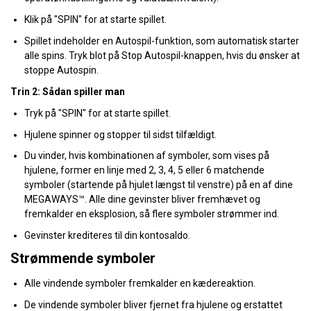
Klik på "SPIN" for at starte spillet.
Spillet indeholder en Autospil-funktion, som automatisk starter
alle spins. Tryk blot på Stop Autospil-knappen, hvis du ønsker at
stoppe Autospin.
Trin 2: Sådan spiller man
Tryk på "SPIN" for at starte spillet.
Hjulene spinner og stopper til sidst tilfældigt.
Du vinder, hvis kombinationen af symboler, som vises på
hjulene, former en linje med 2, 3, 4, 5 eller 6 matchende
symboler (startende på hjulet længst til venstre) på en af dine
MEGAWAYS™. Alle dine gevinster bliver fremhævet og
fremkalder en eksplosion, så flere symboler strømmer ind.
Gevinster krediteres til din kontosaldo.
Strømmende symboler
Alle vindende symboler fremkalder en kædereaktion.
De vindende symboler bliver fjernet fra hjulene og erstattet