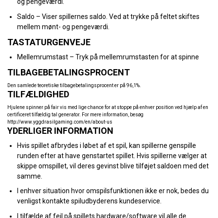
og pengeværdi.
Saldo – Viser spillernes saldo. Ved at trykke på feltet skiftes
mellem mønt- og pengeværdi.
TASTATURGENVEJE
Mellemrumstast – Tryk på mellemrumstasten for at spinne
TILBAGEBETALINGSPROCENT
Den samlede teoretiske tilbagebetalingsprocent er på 96,1%.
TILFÆLDIGHED
Hjulene spinner på fair vis med lige chance for at stoppe på enhver position ved hjælp af en
certificeret tilfældig tal generator. For mere information, besøg
http://www.yggdrasilgaming.com/en/about-us
YDERLIGER INFORMATION
Hvis spillet afbrydes i løbet af et spil, kan spillerne genspille
runden efter at have genstartet spillet. Hvis spillerne vælger at
skippe omspillet, vil deres gevinst blive tilføjet saldoen med det
samme.
I enhver situation hvor omspilsfunktionen ikke er nok, bedes du
venligst kontakte spiludbyderens kundeservice.
I tilfælde af fejl på spillets hardware/software vil alle de