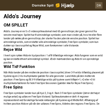
Hjælp
DA
Aldo's Journey
OM SPILLET
Aldo's Journey er en 5 x 5 videospilleautomat med 65 gevinstlinjer, der giver gevinst fra
venstre mod højre. Spillet har 8 almindelige symboler, som man vinder på, hvis tre eller flere
lander på række på en gevinstlinje, der starter fra den yderste venstre position. Spillet har
almindelige wilds, som erstatter alle almindelige symboler, Free Spin symboler, som kun
dukker op i basisspillet og Rejse Wild, som forekommer i alle tilstande.
Rejse Wild
I hvert spin rykker Aldo én hjulposition i 1 af 8 tilfældige retninger. Aldo fungerer som en wild
og kan erstatte ethvert almindeligt symbol. Ændr møntværdien og Aldo til sin oprindelige
position.
Wild Tid! Funktion
Når Aldo lander på den midterste position i basisspillet, bliver 3-9 wilds tilfældig placeret på
hjulene og en 2-4x multiplikator gælder for alle gevinster. Land Aldo på den midterste
position i Free Spins og få 3-9 tilfældige wilds på hjulene samt tilføjet +1, +2 eller +3 til
multiplikatortælleren for hele Free Spin Sessionen (gælder ikke for Rejse Free Spins).
Free Spins
Free Spin symboler lander kun på hjul 2, 3 og 4. Ram 3 Free Spin symboler (det er det højst
mulige antal) og udløs en Free Spin tilstand. Spilleautomaten er delt i 4 regioner
repræsenteret ved forskellige farvede rektangler på hjulene og et Midterfelt. Afhængig af
hvilken position Aldo er på når der udløses Free Spins, tildeles den regions Free Spins. De