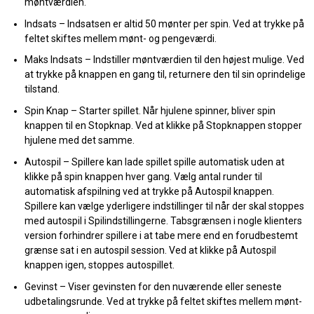
møntværdien.
Indsats – Indsatsen er altid 50 mønter per spin. Ved at trykke på
feltet skiftes mellem mønt- og pengeværdi.
Maks Indsats – Indstiller møntværdien til den højest mulige. Ved
at trykke på knappen en gang til, returnere den til sin oprindelige
tilstand.
Spin Knap – Starter spillet. Når hjulene spinner, bliver spin
knappen til en Stopknap. Ved at klikke på Stopknappen stopper
hjulene med det samme.
Autospil – Spillere kan lade spillet spille automatisk uden at
klikke på spin knappen hver gang. Vælg antal runder til
automatisk afspilning ved at trykke på Autospil knappen.
Spillere kan vælge yderligere indstillinger til når der skal stoppes
med autospil i Spilindstillingerne. Tabsgrænsen i nogle klienters
version forhindrer spillere i at tabe mere end en forudbestemt
grænse sat i en autospil session. Ved at klikke på Autospil
knappen igen, stoppes autospillet.
Gevinst – Viser gevinsten for den nuværende eller seneste
udbetalingsrunde. Ved at trykke på feltet skiftes mellem mønt-