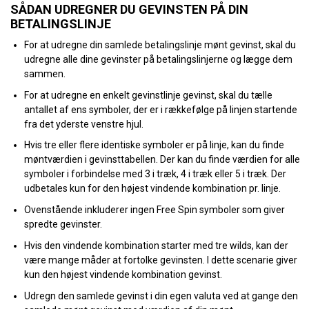
SÅDAN UDREGNER DU GEVINSTEN PÅ DIN
BETALINGSLINJE
For at udregne din samlede betalingslinje mønt gevinst, skal du
udregne alle dine gevinster på betalingslinjerne og lægge dem
sammen.
For at udregne en enkelt gevinstlinje gevinst, skal du tælle
antallet af ens symboler, der er i rækkefølge på linjen startende
fra det yderste venstre hjul.
Hvis tre eller flere identiske symboler er på linje, kan du finde
møntværdien i gevinsttabellen. Der kan du finde værdien for alle
symboler i forbindelse med 3 i træk, 4 i træk eller 5 i træk. Der
udbetales kun for den højest vindende kombination pr. linje.
Ovenstående inkluderer ingen Free Spin symboler som giver
spredte gevinster.
Hvis den vindende kombination starter med tre wilds, kan der
være mange måder at fortolke gevinsten. I dette scenarie giver
kun den højest vindende kombination gevinst.
Udregn den samlede gevinst i din egen valuta ved at gange den