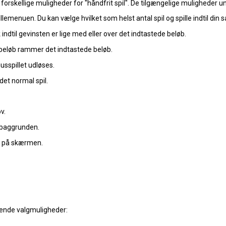
forskellige muligheder for "håndfrit spil". De tilgængelige muligheder u
 rullemenuen. Du kan vælge hvilket som helst antal spil og spille indtil di
sk indtil gevinsten er lige med eller over det indtastede beløb.
te beløb rammer det indtastede beløb.
nusspillet udløses.
det normal spil.
ov.
 baggrunden.
re på skærmen.
gende valgmuligheder: