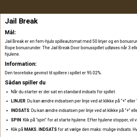
Jail Break
Mål:
Jail Break er en fem-hjuls spilleautomat med 50 linjer og en bonusrun
Rope bonusrunder. The Jail Break Door bonusspillet udløses når 3 elle
hjulene.
Information:
Den teoretiske gevinst til spillere i spillet er 95.02%.
Sådan spiller du
Når du starter er der sat en standard indsats for spillet.
LINJER
: Du kan ændre indsatsen per linje ved at klikke på “+” eller
INDSATS
: Du kan ændre indsatsen per linje ved at klikke på “+” ell
SPIN
: Klik på "spin" for at starte hjulene. Efter hjulene stopper, v
Klik på
MAKS. INDSATS
for at vælge den maks. mulige indsats. Hvis 