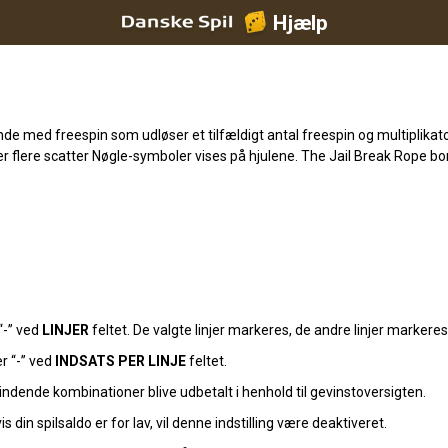
Hjælp
de med freespin som udløser et tilfældigt antal freespin og multiplikator
r flere scatter Nøgle-symboler vises på hjulene. The Jail Break Rope bon
 “-” ved
LINJER
feltet. De valgte linjer markeres, de andre linjer markeres
er “-” ved
INDSATS PER LINJE
feltet.
il vindende kombinationer blive udbetalt i henhold til gevinstoversigten.
din spilsaldo er for lav, vil denne indstilling være deaktiveret.